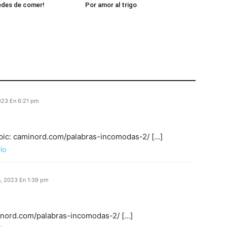
edes de comer!
Por amor al trigo
2023 En 6:21 pm
Topic: caminord.com/palabras-incomodas-2/ […]
io
, 2023 En 1:39 pm
inord.com/palabras-incomodas-2/ […]