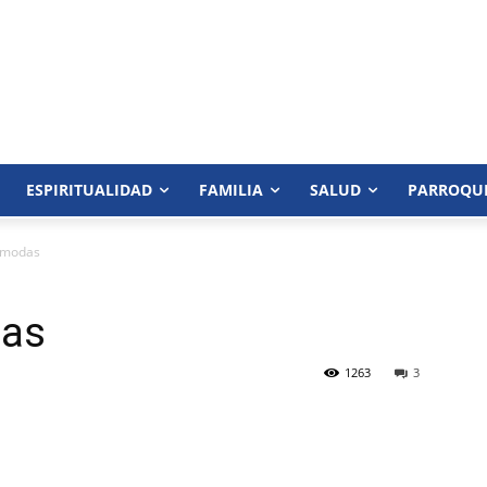
ESPIRITUALIDAD
FAMILIA
SALUD
PARROQU
ómodas
das
1263
3