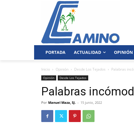
PORTADA
ACTUALIDAD
OPINIÓN
Inicio
Opinión
Desde Los Tejados
Palabras inc
Opinión
Desde Los Tejados
Palabras incómo
Por
Manuel Maza, SJ.
-
15 junio, 2022