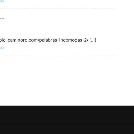
io
 pm
Topic: caminord.com/palabras-incomodas-2/ […]
io