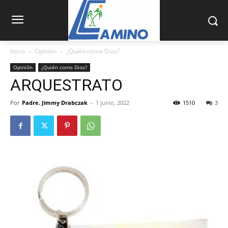
Inicio
Opinión
¿Quién como Dios?
Opinión
¿Quién como Dios?
ARQUESTRATO
Por
Padre. Jimmy Drabczak
-
1 junio, 2022
1510
3