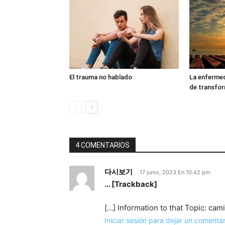
El trauma no hablado
La enferme
de transfo
4 COMENTARIOS
다시보기
17 junio, 2023 En 10:42 pm
… [Trackback]
[…] Information to that Topic: ca
Iniciar sesión para dejar un comentar