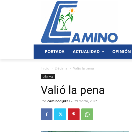
PORTADA
ACTUALIDAD
OPINIÓN
Inicio
Décima
Valió la pena
Décima
Valió la pena
Por
caminodigital
-
29 marzo, 2022