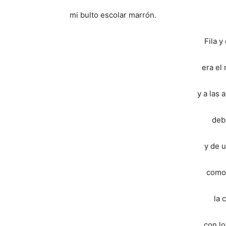
mi bulto escolar marrón.
Fila y
era el
y a las
deb
y de 
como 
la 
con lo