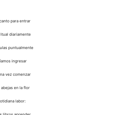
 canto para entrar
 ritual diariamente
 aulas puntualmente
íamos ingresar
una vez comenzar
abejas en la flor
cotidiana labor:
s libros aprender