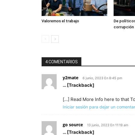
Valoremos el trabajo
De políticos
corrupción 
4 COMENTARIOS
y2mate
6 junio, 2023 En 8:45 pm
… [Trackback]
[…] Read More Info here to that T
Iniciar sesión para dejar un comentar
go source
13 junio, 2023 En 11:19 am
… [Trackback]