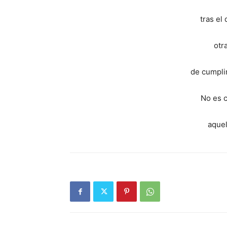
tras el
otr
de cumpli
No es 
aquel