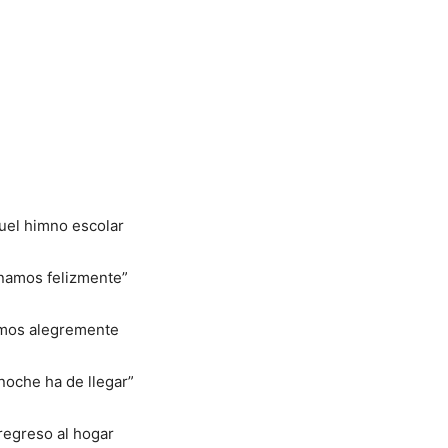
uel himno escolar
namos felizmente”
mos alegremente
noche ha de llegar”
regreso al hogar