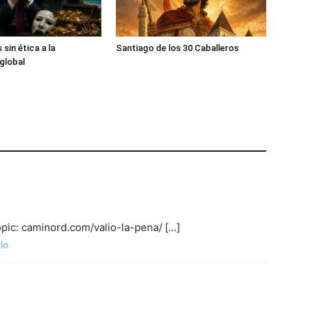
 sin ética a la
Santiago de los 30 Caballeros
global
opic: caminord.com/valio-la-pena/ […]
io