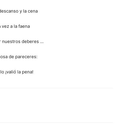
 descanso y la cena
a vez a la faena
r nuestros deberes …
cosa de pareceres:
lo ¡valió la pena!