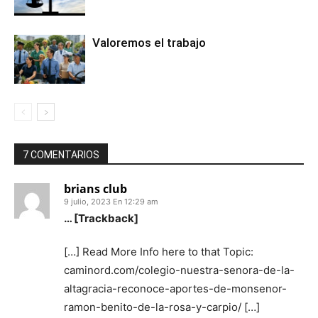
Valoremos el trabajo
7 COMENTARIOS
brians club
9 julio, 2023 En 12:29 am
… [Trackback]
[…] Read More Info here to that Topic:
caminord.com/colegio-nuestra-senora-de-la-
altagracia-reconoce-aportes-de-monsenor-
ramon-benito-de-la-rosa-y-carpio/ […]