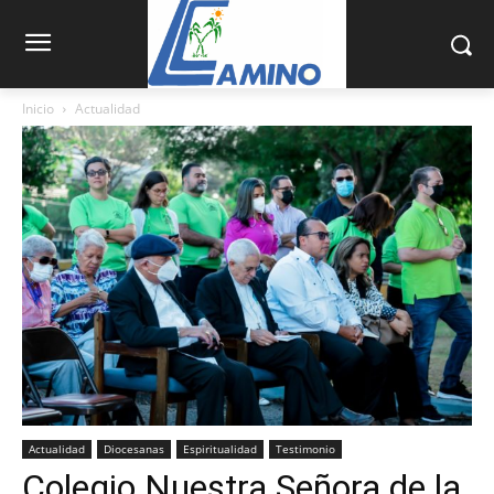
Inicio
Actualidad
Actualidad
Diocesanas
Espiritualidad
Testimonio
Colegio Nuestra Señora de la