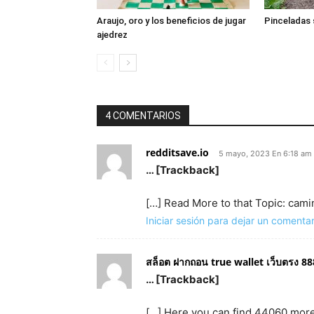
Araujo, oro y los beneficios de jugar
Pinceladas 
ajedrez
4 COMENTARIOS
redditsave.io
5 mayo, 2023 En 6:18 am
… [Trackback]
[…] Read More to that Topic: cam
Iniciar sesión para dejar un comentar
สล็อต ฝากถอน true wallet เว็บตรง 8
… [Trackback]
[…] Here you can find 44060 more