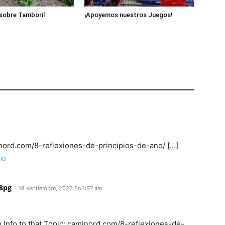
sobre Tamboril
¡Apoyemos nuestros Juegos!
inord.com/8-reflexiones-de-principios-de-ano/ […]
io
88pg
18 septiembre, 2023 En 1:57 am
 Info to that Topic: caminord.com/8-reflexiones-de-