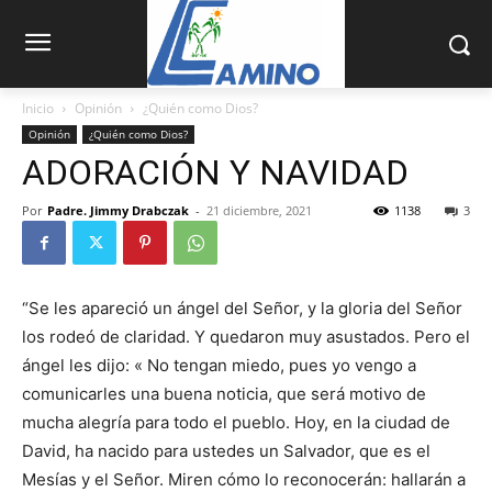
Inicio
Opinión
¿Quién como Dios?
Opinión
¿Quién como Dios?
ADORACIÓN Y NAVIDAD
Por
Padre. Jimmy Drabczak
-
21 diciembre, 2021
1138
3
“Se les apareció un ángel del Señor, y la gloria del Señor
los rodeó de claridad. Y quedaron muy asustados. Pero el
ángel les dijo: « No tengan miedo, pues yo vengo a
comunicarles una buena noticia, que será motivo de
mucha alegría para todo el pueblo. Hoy, en la ciudad de
David, ha nacido para ustedes un Salvador, que es el
Mesías y el Señor. Miren cómo lo reconocerán: hallarán a