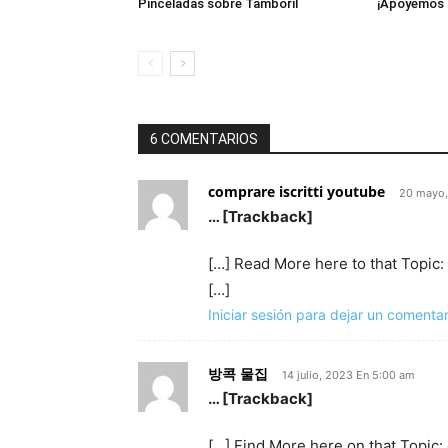
Pinceladas sobre Tamboril
¡Apoyemos 
6 COMENTARIOS
comprare iscritti youtube
20 mayo,
… [Trackback]
[…] Read More here to that Topi
[…]
Iniciar sesión para dejar un comentar
방콕 물집
14 julio, 2023 En 5:00 am
… [Trackback]
[…] Find More here on that Topi