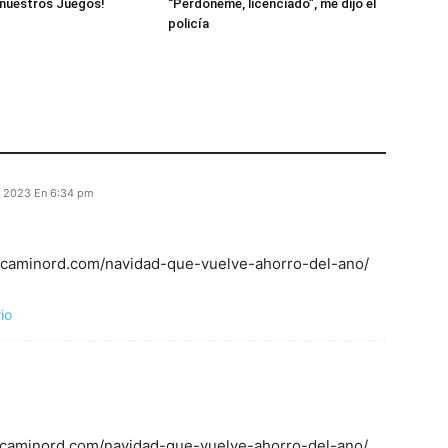
nuestros Juegos!
“Perdóneme, licenciado”, me dijo el
policía
 2023 En 6:34 pm
c: caminord.com/navidad-que-vuelve-ahorro-del-ano/
io
c: caminord.com/navidad-que-vuelve-ahorro-del-ano/