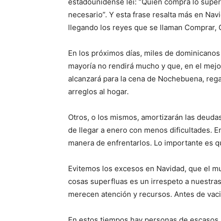
estadounidense leí: “Quien compra lo super
necesario”. Y esta frase resalta más en Na
llegando los reyes que se llaman Comprar, G
En los próximos días, miles de dominicanos 
mayoría no rendirá mucho y que, en el mejo
alcanzará para la cena de Nochebuena, regal
arreglos al hogar.
Otros, o los mismos, amortizarán las deuda
de llegar a enero con menos dificultades. En
manera de enfrentarlos. Lo importante es q
Evitemos los excesos en Navidad, que el m
cosas superfluas es un irrespeto a nuestra
merecen atención y recursos. Antes de vacia
En estos tiempos hay personas de escasos