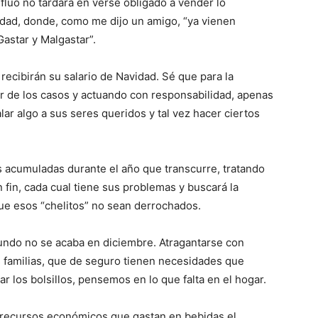
fluo no tardará en verse obligado a vender lo
vidad, donde, como me dijo un amigo, “ya vienen
astar y Malgastar”.
recibirán su salario de Navidad. Sé que para la
r de los casos y actuando con responsabilidad, apenas
ar algo a sus seres queridos y tal vez hacer ciertos
s acumuladas durante el año que transcurre, tratando
 fin, cada cual tiene sus problemas y buscará la
ue esos “chelitos” no sean derrochados.
undo no se acaba en diciembre. Atragantarse con
s familias, que de seguro tienen necesidades que
r los bolsillos, pensemos en lo que falta en el hogar.
 recursos económicos que gastan en bebidas el