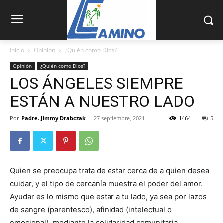
Inicio
Opinión
¿Quién como Dios?
Opinión
¿Quién como Dios?
LOS ÁNGELES SIEMPRE
ESTÁN A NUESTRO LADO
Por
Padre. Jimmy Drabczak
-
27 septiembre, 2021
1464
5
Quien se preocupa trata de estar cerca de a quien desea
cuidar, y el tipo de cercanía muestra el poder del amor.
Ayudar es lo mismo que estar a tu lado, ya sea por lazos
de sangre (parentesco), afinidad (intelectual o
emocional), mediante la solidaridad comunitaria