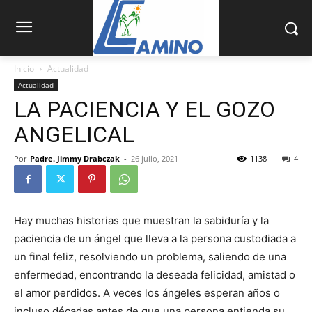
Inicio
Actualidad
Actualidad
LA PACIENCIA Y EL GOZO
ANGELICAL
Por
Padre. Jimmy Drabczak
-
26 julio, 2021
1138
4
Hay muchas historias que muestran la sabiduría y la
paciencia de un ángel que lleva a la persona custodiada a
un final feliz, resolviendo un problema, saliendo de una
enfermedad, encontrando la deseada felicidad, amistad o
el amor perdidos. A veces los ángeles esperan años o
incluso décadas antes de que una persona entienda su