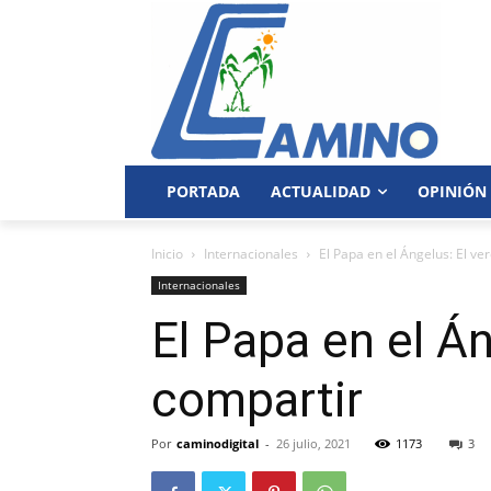
PORTADA
ACTUALIDAD
OPINIÓN
Inicio
Internacionales
El Papa en el Ángelus: El ve
Internacionales
El Papa en el Án
compartir
Por
caminodigital
-
26 julio, 2021
1173
3