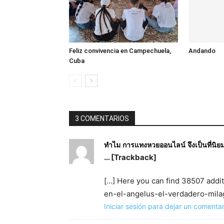
Feliz convivencia en Campechuela,
Andando
Cuba
3 COMENTARIOS
ทำไม การแทงหวยออนไลน์ จึงเป็นที่นิย
… [Trackback]
[…] Here you can find 38507 addit
en-el-angelus-el-verdadero-milag
Iniciar sesión para dejar un comentar