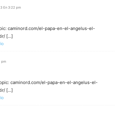
23 En 3:22 pm
opic: caminord.com/el-papa-en-el-angelus-el-
r/ […]
io
2 pm
Topic: caminord.com/el-papa-en-el-angelus-el-
r/ […]
io