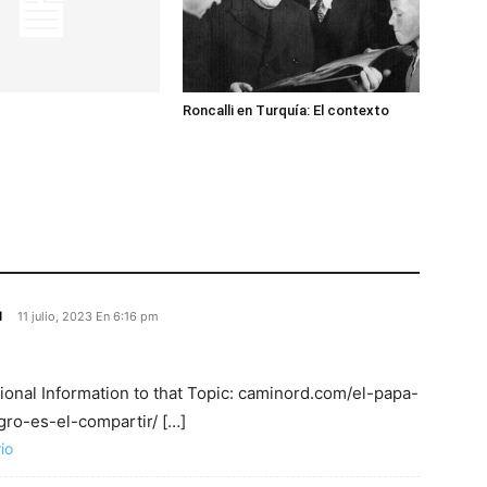
Roncalli en Turquía: El contexto
ม
11 julio, 2023 En 6:16 pm
ional Information to that Topic: caminord.com/el-papa-
ro-es-el-compartir/ […]
io