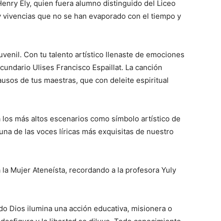
enry Ely, quien fuera alumno distinguido del Liceo
 y vivencias que no se han eva­porado con el tiempo y
uvenil. Con tu talento artístico llenaste de emociones
cundario Ulises Francisco Espaillat. La canción
usos de tus maestras, que con de­leite espiritual
a los más altos escenarios como símbolo ar­tístico de
una de las voces líricas más exquisitas de nuestro
 la Mujer Ateneísta, re­cordando a la profesora Yuly
do Dios ilumina una acción educativa, misionera o