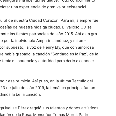
se desfigura y la libertad se diluye. Todo conocimiento
elatar una experiencia de gran valor existencial.
tural de nuestra Ciudad Corazón. Para mí, siempre fue
oesías de nuestra hidalga ciudad. El valioso CD se
ante las fiestas patronales del año 2015. Ahí está gra­
 por la inolvidable Amparín Jiménez, y mi em­
por supuesto, la voz de Henry Ely, que con amorosa
e había grabado la canción “Santiago es la Paz”, de la
e tenía mi anuencia y autoridad para darlo a conocer
ir esa primicia. Así pues, en la última Ter­tulia del
23 de julio del año 2019, la temática principal fue un
imos la bella canción.
ga Ivelise Pérez re­galó sus talentos y dones artísticos.
or Ramón de la Rosa, Monseñor Tomás Morel, Padre