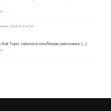
io
febrero, 2024 En 12:47 pm
 that Topic: caminord.com/fiestas-patronales/ […]
io