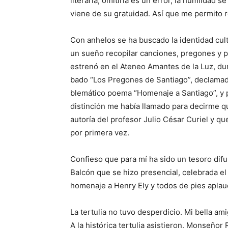
literaria, omitirla es un error, la humildad 
vie­ne de su gratuidad. Así que me permito r
Con anhelos se ha buscado la identidad cul
un sueño recopilar canciones, pregones y p
estrenó en el Ateneo Aman­tes de la Luz, dur
bado “Los Pregones de Santiago”, declamado
blemático poema “Homenaje a Santiago”, y 
distinción me había llamado para decirme qu
autoría del profesor Julio César Curiel y qu
por primera vez.
Confieso que para mí ha sido un tesoro difund
Balcón que se hizo presencial, celebrada el 
homenaje a Henry Ely y todos de pies aplaud
La tertulia no tuvo desperdicio. Mi bella ami
A la histórica tertulia asistieron, Monseñ