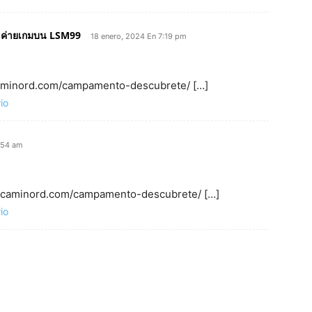
er ค่ายเกมบน LSM99
18 enero, 2024 En 7:19 pm
 caminord.com/campamento-descubrete/ […]
io
1:54 am
c: caminord.com/campamento-descubrete/ […]
io