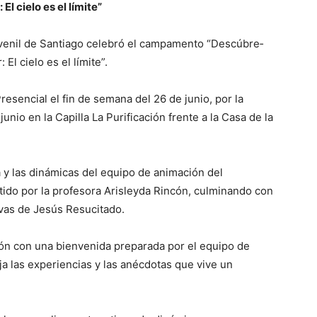
 El cielo es el límite”
venil de San­tiago celebró el campamento “Descú­bre­
 El cielo es el límite”.
esencial el fin de semana del 26 de junio, por la
unio en la Capilla La Puri­ficación frente a la Casa de la
 y las dinámicas del equipo de anima­ción del
ido por la profesora Aris­leyda Rincón, culminando con
vas de Jesús Resu­citado.
ación con una bienvenida preparada por el equipo de
ja las experiencias y las anécdotas que vive un