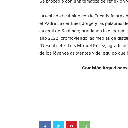
Se procedió con una temática de refle­xión y 
La actividad cul­minó con la Eucaris­tía presi
el Padre Javier Báez Jorge y las palabras d
Juvenil de Santiago; brindando la esperanz
año 2022, promoviendo las me­dias de dista
“Descúbrete” Luis Manuel Pérez, agra­deció 
de los jóve­nes asistentes y del equipo que 
Comisión Arquidiocesa