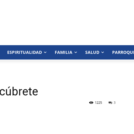
ESPIRITUALIDAD
FAMILIA
SALUD
PARROQU
cúbrete
1225
3