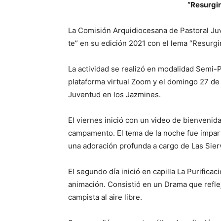
“
Resurgir:
La Comisión Arquidiocesana de Pas­toral Ju
te” en su edición 2021 con el lema “Re­sur­gir:
La actividad se realizó en modalidad Semi-Pr
plataforma virtual Zoom y el do­mingo 27 de j
Juventud en los Jazmines.
El viernes inició con un video de bienvenida
campamento. El tema de la noche fue impart
una adora­ción profunda a cargo de Las Sier
El segundo día inició en capilla La Puri­fic
anima­ción. Consistió en un Drama que refle
campista al aire libre.