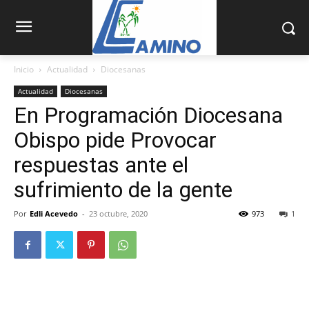
Inicio
Actualidad
Diocesanas
Actualidad
Diocesanas
En Programación Diocesana
Obispo pide Provocar
respuestas ante el
sufrimiento de la gente
Por
Edli Acevedo
-
23 octubre, 2020
973
1