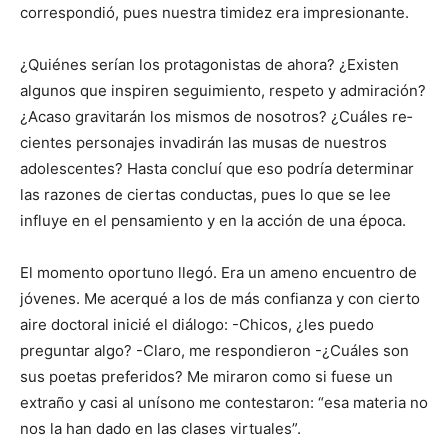
correspondió, pues nuestra timidez era im­presionante.
¿Quiénes serían los protagonistas de aho­ra? ¿Existen
algunos que inspiren segui­miento, respeto y ad­miración?
¿Acaso gra­vitarán los mismos de nosotros? ¿Cuáles re­
cientes personajes in­vadirán las musas de nuestros
adolescentes? Hasta concluí que eso podría determinar
las razones de ciertas conductas, pues lo que se lee
influye en el pensamiento y en la acción de una época.
El momento oportuno llegó. Era un ame­no encuentro de
jóve­nes. Me acerqué a los de más confianza y con cierto
aire doctoral inicié el diálogo: -Chicos, ¿les puedo
preguntar algo? -Claro, me res­pondieron -¿Cuáles son
sus poetas prefe­ridos? Me miraron como si fuese un
extra­ño y casi al unísono me contestaron: “esa ma­teria no
nos la han dado en las clases virtuales”.