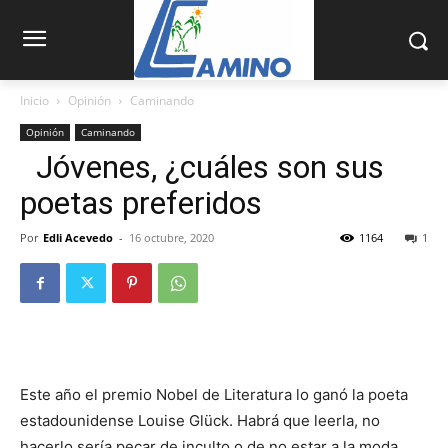
Inicio
Opinión
Caminando
Opinión
Caminando
Jóvenes, ¿cuáles son sus
poetas preferidos
Por
Edli Acevedo
-
16 octubre, 2020
1164
1
Este año el premio Nobel de Literatura lo ganó la poeta
estadou­nidense Louise Glück. Habrá que leerla, no
hacerlo sería pecar de inculto o de no estar a la moda,