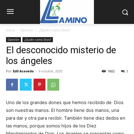
Inicio
Opinión
¿Quién como Dios?
Opinión
¿Quién como Dios?
El desconocido misterio de
los ángeles
Por
Edli Acevedo
-
9 octubre, 2020
1602
3
Uno de los grandes dones que hemos recibido de Dios
son nuestras manos. El hombre tiene dos manos, una
para dar y otra para recibir. También tiene diez dedos en
las manos, porque somos hijos de los Diez
Mandamientos de Dios. Los ángeles se presentan como