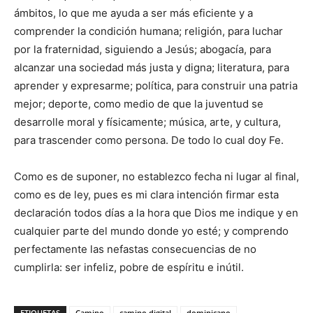
ám­bitos, lo que me ayuda a ser más eficiente y a
comprender la condición humana; reli­gión, para luchar
por la fra­ternidad, siguiendo a Jesús; abogacía, para
alcanzar una sociedad más justa y digna; literatura, para
aprender y ex­presarme; política, para cons­truir una patria
mejor; depor­te, como medio de que la ju­ventud se
desarrolle moral y físicamente; música, arte, y cultura,
para trascender como persona. De todo lo cual doy Fe.
Como es de suponer, no establezco fecha ni lugar al final,
como es de ley, pues es mi clara intención firmar esta
declaración todos días a la hora que Dios me indique y en
cualquier parte del mundo donde yo esté; y comprendo
perfectamente las nefastas consecuencias de no
cumplirla: ser infeliz, pobre de espíritu e inútil.
ETIQUETAS
Camino
camino digital
dominicano