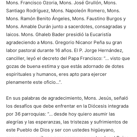
Mons. Francisco Ozoria, Mons. José Grullón, Mons.
Santiago Rodrí­guez, Mons. Napoleón Romero, Mons.
Mons. Ramón Benito Ángeles, Mons. Faustino Burgos y
Mons. Ama­ble Durán junto a sa­cerdotes, consagra­das y
laicos. Mons. Ghaleb Bader presidió la Eucaristía
agradeciendo a Mons. Gregorio Nicanor Peña su gran
labor pastoral durante 16 años. El P. Jorge Hernández,
canciller, leyó el decreto del Papa Francisco: “… visto que
gozas de bue­na estima y que estás adornado de dotes
espirituales y huma­nos, eres apto para ejercer
plenamente este oficio…”.
En sus palabras de agradecimiento, Mons. Jesús, señaló
los desa­fíos que debe enfrentar en la Diócesis integrada
por 36 parroquias: “… desde hoy quiero asumir las
alegrías y las esperanzas, las tristezas y sufrimientos de
este Pueblo de Dios y ser con ustedes higüe­yano,