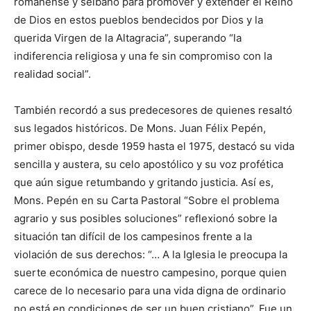
romanense y sei­bano para promover y extender el Reino
de Dios en estos pueblos bendecidos por Dios y la
querida Virgen de la Altagracia”, superando “la
indiferencia religiosa y una fe sin compromiso con la
realidad social”.
También recordó a sus predecesores de quienes resaltó
sus legados históricos. De Mons. Juan Félix Pepén,
primer obispo, desde 1959 hasta el 1975, destacó su vida
sencilla y austera, su celo apostólico y su voz profética
que aún sigue retumbando y gritando justicia. Así es,
Mons. Pepén en su Carta Pastoral “Sobre el problema
agrario y sus posibles solucio­nes” reflexionó sobre la
situación tan difícil de los campesinos frente a la
violación de sus derechos: “… A la Iglesia le preocupa la
suerte económica de nuestro campesino, porque quien
carece de lo necesario para una vida digna de ordinario
no está en condiciones de ser un buen cristia­no”. Fue un