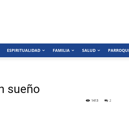
ESPIRITUALIDAD
FAMILIA
SALUD
PARROQU
un sueño
1413
2