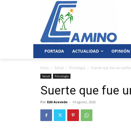
PORTADA
ACTUALIDAD
OPINIÓN
Inicio
Salud
Psicología
Suerte que fue un sueño
Salud
Psicología
Suerte que fue 
Por
Edli Acevedo
-
14 agosto, 2020