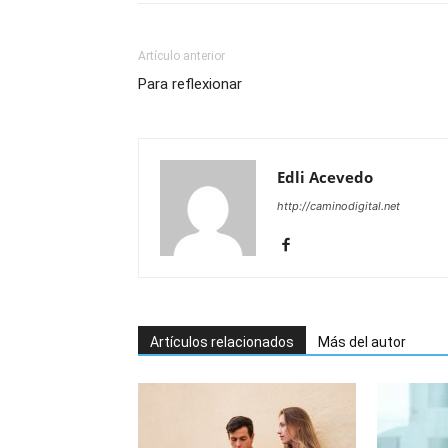
Artículo anterior
Para reflexionar
Edli Acevedo
http://caminodigital.net
Artículos relacionados
Más del autor