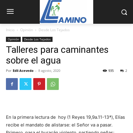
Inicio
Opinión
Desde Los Tejados
Opinión
Desde Los Tejados
Talleres para caminantes
sobre el agua
Por
Edli Acevedo
-
8 agosto, 2020
935
2
En la primera lectura de hoy (1 Reyes 19,9a.11-13ª), Elías
recibe el mandato de alistarse: el Señor va a pasar.
Primero, pasa el huracán violento, partiendo peñas;