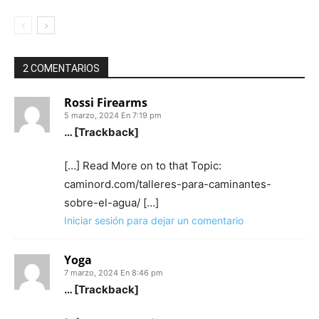
2 COMENTARIOS
Rossi Firearms
5 marzo, 2024 En 7:19 pm
… [Trackback]
[…] Read More on to that Topic:
caminord.com/talleres-para-caminantes-
sobre-el-agua/ […]
Iniciar sesión para dejar un comentario
Yoga
7 marzo, 2024 En 8:46 pm
… [Trackback]