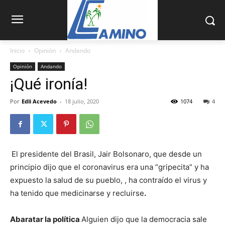
Inicio
Opinión
Andando
Opinión
Andando
¡Qué ironía!
Por
Edli Acevedo
-
18 julio, 2020
1074
4
El presidente del Brasil, Jair Bolsonaro, que desde un
principio dijo que el coronavirus era una “gripecita” y ha
expuesto la salud de su pueblo, , ha contraído el virus y
ha tenido que medicinarse y recluirse
.
Abaratar la política
Alguien dijo que la democracia sale