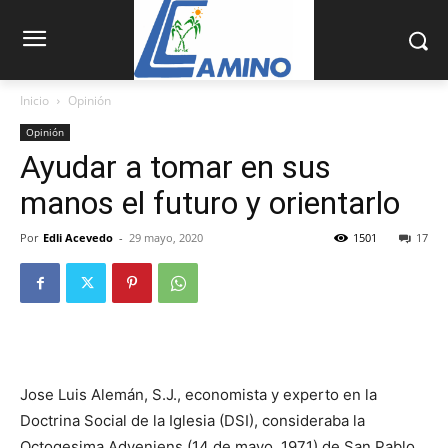
Inicio
Opinión
Opinión
Ayudar a tomar en sus
manos el futuro y orientarlo
Por
Edli Acevedo
-
29 mayo, 2020
1501
17
Jose Luis Alemán, S.J., economista y experto en la
Doctrina Social de la Iglesia (DSI), consideraba la
Octogesima Adveniens (14 de mayo, 1971) de San Pablo