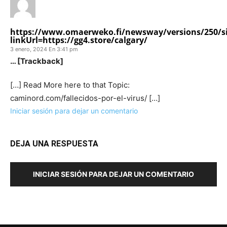
https://www.omaerweko.fi/newsway/versions/250/si
linkUrl=https://gg4.store/calgary/
3 enero, 2024 En 3:41 pm
… [Trackback]
[…] Read More here to that Topic:
caminord.com/fallecidos-por-el-virus/ […]
Iniciar sesión para dejar un comentario
DEJA UNA RESPUESTA
INICIAR SESIÓN PARA DEJAR UN COMENTARIO