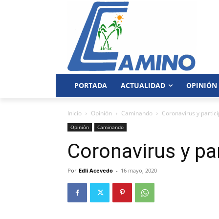
PORTADA
ACTUALIDAD
OPINIÓN
Inicio
Opinión
Caminando
Coronavirus y partici
Opinión
Caminando
Coronavirus y par
Por
Edli Acevedo
-
16 mayo, 2020