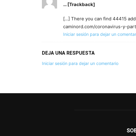
… [Trackback]
[…] There you can find 44415 addi
caminord.com/coronavirus-y-partic
Iniciar sesión para dejar un comentar
DEJA UNA RESPUESTA
Iniciar sesión para dejar un comentario
SO