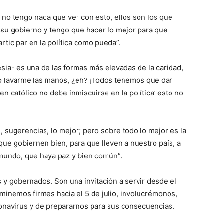
 no tengo nada que ver con esto, ellos son los que
 su gobierno y tengo que hacer lo mejor para que
rticipar en la política como pueda”.
glesia- es una de las formas más elevadas de la caridad,
o lavarme las manos, ¿eh? ¡To­dos tenemos que dar
en católico no debe inmiscuirse en la polí­tica’ esto no
 sugerencias, lo mejor; pero sobre todo lo mejor es la
e ­go­biernen bien, para que lleven a nuestro país, a
 mundo, que haya paz y bien común”.
s y gobernados. Son una invitación a servir desde el
aminemos fir­mes hacia el 5 de julio, involucrémonos,
ona­virus y de prepararnos para sus consecuencias.