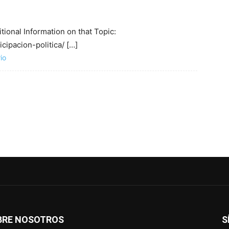
tional Information on that Topic:
ipacion-politica/ […]
io
BRE NOSOTROS
S