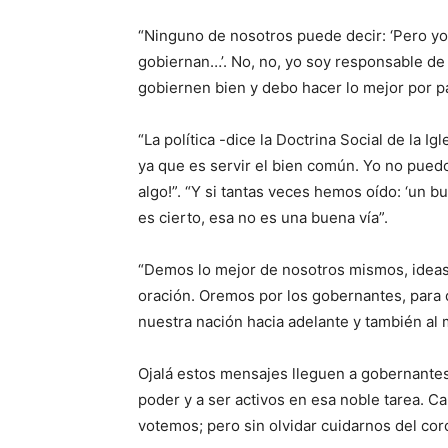
“Ninguno de noso­tros puede decir: ‘Pero yo
gobiernan…’. No, no, yo soy responsable de
gobiernen bien y debo hacer lo mejor por pa
“La política -dice la Doctrina Social de la I
ya que es servir el bien común. Yo no pued
algo!”. “Y si tantas veces hemos oído: ‘un bu
es cierto, esa no es una buena vía”.
“Demos lo mejor de nosotros mismos, ideas,
oración. Oremos por los gobernantes, para qu
nuestra nación hacia adelante y también al
Ojalá estos mensa­jes lleguen a gobernan­te
poder y a ser activos en esa noble tarea. C
votemos; pero sin olvidar cuidarnos del cor