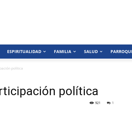
ESPIRITUALIDAD
FAMILIA
SALUD
PARROQU
pación política
ticipación política
921
1