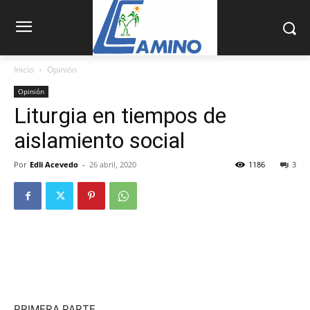
Inicio
Opinión
Opinión
Liturgia en tiempos de
aislamiento social
Por
Edli Acevedo
-
26 abril, 2020
1186
3
PRIMERA PARTE