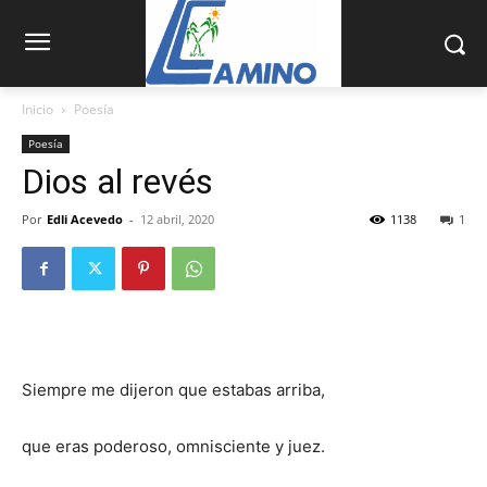
Inicio
Poesía
Poesía
Dios al revés
Por
Edli Acevedo
-
12 abril, 2020
1138
1
Siempre me dijeron que estabas arriba,
que eras poderoso, omnisciente y juez.