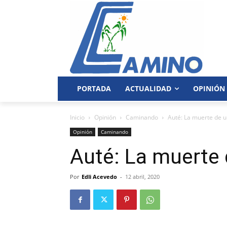
PORTADA
ACTUALIDAD
OPINIÓN
Inicio
Opinión
Caminando
Auté: La muerte de u
Opinión
Caminando
Auté: La muerte 
Por
Edli Acevedo
-
12 abril, 2020