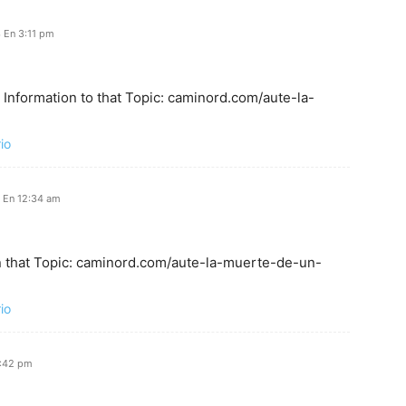
 En 3:11 pm
Information to that Topic: caminord.com/aute-la-
io
4 En 12:34 am
n that Topic: caminord.com/aute-la-muerte-de-un-
io
2:42 pm