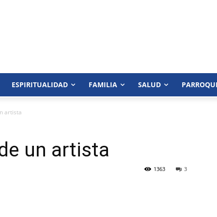
ESPIRITUALIDAD
FAMILIA
SALUD
PARROQU
n artista
de un artista
1363
3