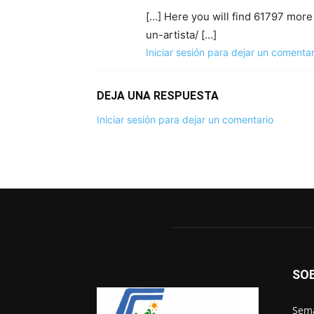
[…] Here you will find 61797 more
un-artista/ […]
Iniciar sesión para dejar un comentar
DEJA UNA RESPUESTA
Iniciar sesión para dejar un comentario
SO
Sema