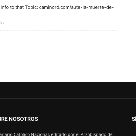
 Info to that Topic: caminord.com/aute-la-muerte-de-
io
BRE NOSOTROS
S
nario Católico Nacional, editado por el Arzobispado de