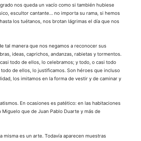
agrado nos queda un vacío como si también hubiese
ico, escultor cantante… no importa su rama, si hemos
hasta los tuétanos, nos brotan lágrimas el día que nos
de tal manera que nos negamos a reconocer sus
ras, ideas, caprichos, andanzas, rabietas y tormentos.
casi todo de ellos, lo celebramos; y todo, o casi todo
i todo de ellos, lo justificamos. Son héroes que incluso
idad, los imitamos en la forma de vestir y de caminar y
atis­mos. En ocasiones es patético: en las habitaciones
 Miguelo que de Juan Pablo Duarte y más de
da mis­ma es un arte. Todavía aparecen muestras