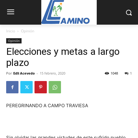
Inicio
Opinión
Opinión
Elecciones y metas a largo
plazo
Por
Edli Acevedo
-
15 febrero, 2020
1048
1
PEREGRINANDO A CAMPO TRAVIESA
Sin olvidar las grandes virtudes de este sufrido pueblo,