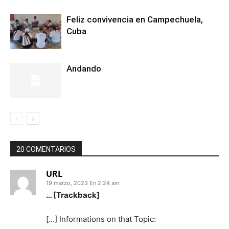
Feliz convivencia en Campechuela,
Cuba
Andando
20 COMENTARIOS
URL
19 marzo, 2023 En 2:24 am
… [Trackback]
[…] Informations on that Topic: