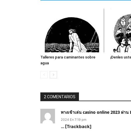
Talleres para caminantes sobre
¡Denles ust
agua
2 COMENTARIOS
ทางเข้าเล่น casino online 2023 ผ่าน 
2024 En 7:19 pm
… [Trackback]