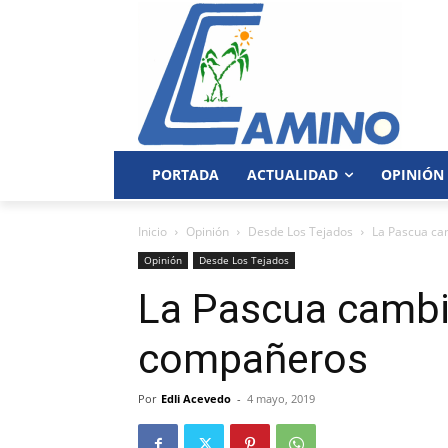
PORTADA
ACTUALIDAD
OPINIÓN
Inicio
Opinión
Desde Los Tejados
La Pascua ca
Opinión
Desde Los Tejados
La Pascua cambi
compañeros
Por
Edli Acevedo
-
4 mayo, 2019