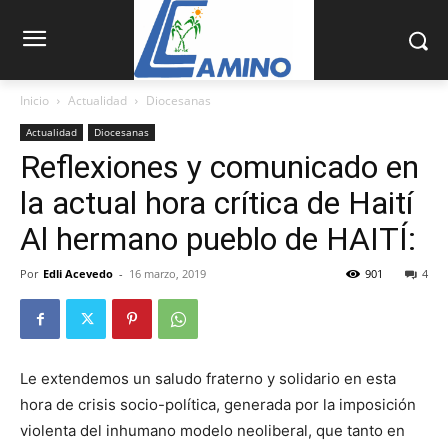
Inicio
Actualidad
Diocesanas
Actualidad
Diocesanas
Reflexiones y comunicado en
la actual hora crítica de Haití
Al hermano pueblo de HAITÍ:
Por
Edli Acevedo
-
16 marzo, 2019
901
4
Le extendemos un saludo fraterno y solidario en esta
hora de crisis socio-política, generada por la impo­sición
violenta del inhumano modelo neoliberal, que tanto en