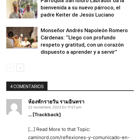
Parroquia San Isidro Labrador da la
bienvenida a su nuevo párroco, el
padre Keiter de Jesús Luciano
Monseñor Andrés Napoleón Romero
Cárdenas: ‘‘Llego con profundo
respeto y gratitud, con un corazón
dispuesto a aprender y a servir’’
4 COMENTARIOS
ห้องพักรายวัน รามอินทรา
22 noviembre, 2023 En 11:57 pm
… [Trackback]
[…] Read More to that Topic:
caminord.com/reflexiones-y-comunicado-en-