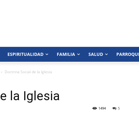
ESPIRITUALIDAD
FAMILIA
SALUD
PARROQU
Doctrina Social de la Iglesia
e la Iglesia
1494
5