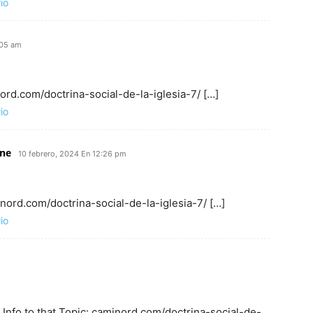
io
:05 am
nord.com/doctrina-social-de-la-iglesia-7/ […]
io
ne​
10 febrero, 2024 En 12:26 pm
inord.com/doctrina-social-de-la-iglesia-7/ […]
io
 Info to that Topic: caminord.com/doctrina-social-de-