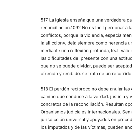
517 La Iglesia en­seña que una verdadera pa
reconciliación.1092 No es fácil perdonar a l
conflictos, porque la violencia, especialmen
la aflicción», deja siempre como herencia u
mediante una re­flexión profunda, leal, vali
las dificultades del presente con una actitu
que no se puede olvidar, puede ser acepta
ofre­cido y recibido: se tra­ta de un recorrido
518 El perdón re­cíproco no debe anular las 
camino que conduce a la verdad: justicia y 
concretos de la reconciliación. Resultan opor
Organismos judiciales internacionales. Sem
jurisdicción universal y apo­yados en proc
los imputados y de las víctimas, pue­den en