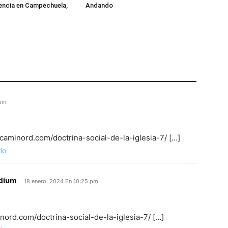
vencia en Campechuela,
Andando
 pm
 caminord.com/doctrina-social-de-la-iglesia-7/ […]
io
adium
18 enero, 2024 En 10:25 pm
inord.com/doctrina-social-de-la-iglesia-7/ […]