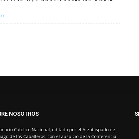
io
BRE NOSOTROS
S
nario Católico Nacional, editado por el Arzobispado de
iago de los Caballeros, con el auspicio de la Conferencia