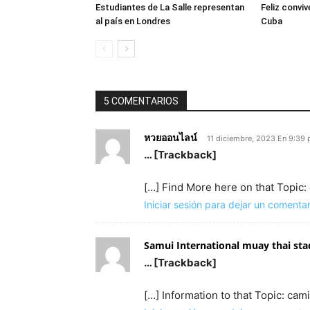
Estudiantes de La Salle representan
Feliz convi
al país en Londres
Cuba
5 COMENTARIOS
หวยออนไลน์
11 diciembre, 2023 En 9:39
… [Trackback]
[…] Find More here on that Topic:
Iniciar sesión para dejar un comentar
Samui International muay thai st
… [Trackback]
[…] Information to that Topic: cam