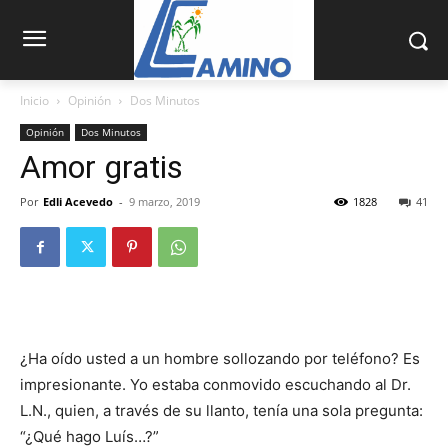
Inicio
Opinión
Dos Minutos
Opinión
Dos Minutos
Amor gratis
Por
Edli Acevedo
-
9 marzo, 2019
1828
41
¿Ha oído usted a un hombre ­sollozando por teléfono? Es
impresionante. Yo estaba conmovido escuchando al Dr.
L.N., quien, a través de su llanto, tenía una sola pregunta:
“¿Qué hago Luís…?”