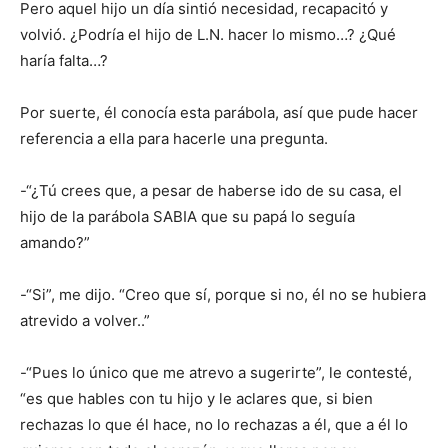
Pero aquel hijo un día sintió nece­sidad, recapacitó y
volvió. ¿Podría el hijo de L.N. hacer lo mismo…? ¿Qué
haría falta…?
Por suerte, él conocía esta pará­bola, así que pude hacer
referencia a ella para hacerle una pregunta.
-“¿Tú crees que, a pesar de haberse ido de su casa, el
hijo de la parábola SABIA que su papá lo seguía
amando?”
-“Si”, me dijo. “Creo que sí, por­que si no, él no se hubiera
atrevido a volver..”
-“Pues lo único que me atrevo a sugerirte”, le contesté,
“es que ha­bles con tu hijo y le aclares que, si bien
rechazas lo que él hace, no lo recha­zas a él, que a él lo