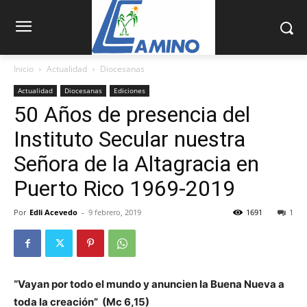
Inicio
Actualidad
Diocesanas
Actualidad
Diocesanas
Ediciones
50 Años de presencia del
Instituto Secular nuestra
Señora de la Altagracia en
Puerto Rico 1969-2019
Por
Edli Acevedo
-
9 febrero, 2019
1691
1
“Vayan por todo el mundo y anuncien la Buena Nueva a
toda la creación” (Mc 6,15)