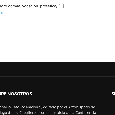
nord.com/la-vocacion-profetica/ […]
io
BRE NOSOTROS
S
nario Católico Nacional, editado por el Arzobispado de
iago de los Caballeros, con el auspicio de la Conferencia