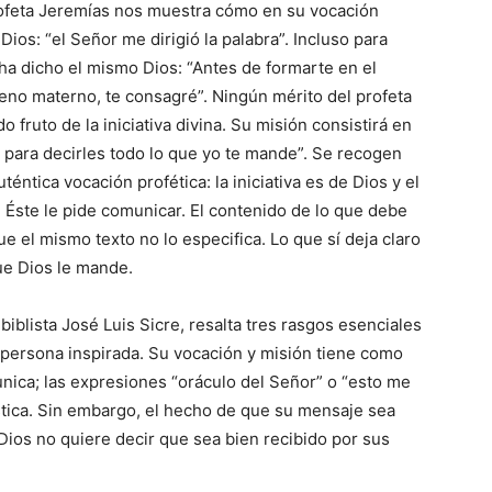
rofeta Jeremías nos muestra cómo en su vocación
 Dios: “el Señor me dirigió la pa­labra”. Incluso para
 ha dicho el mismo Dios: “Antes de formarte en el
 seno materno, te consa­gré”. Ningún mérito del profeta
 fruto de la iniciativa divina. Su misión consistirá en
 para decirles todo lo que yo te mande”. Se recogen
ntica vocación profética: la iniciativa es de Dios y el
e Éste le pide comunicar. El contenido de lo que debe
 el mismo texto no lo especifica. Lo que sí deja claro
ue Dios le mande.
biblista José Luis Sicre, re­salta tres rasgos esenciales
na persona inspirada. Su vocación y misión tiene como
nica; las expresiones “oráculo del Señor” o “esto me
ística. Sin embargo, el hecho de que su mensaje sea
Dios no quiere decir que sea bien recibido por sus