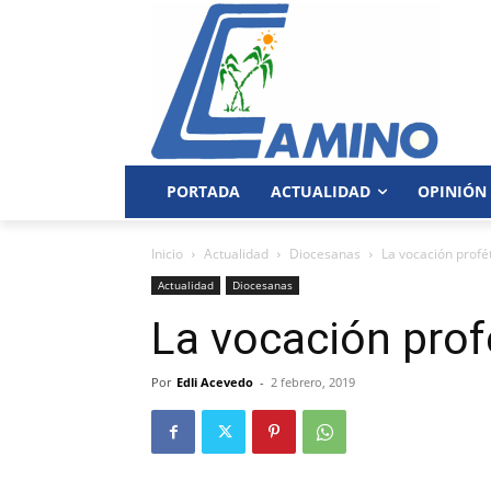
PORTADA
ACTUALIDAD
OPINIÓN
Inicio
Actualidad
Diocesanas
La vocación profé
Actualidad
Diocesanas
La vocación prof
Por
Edli Acevedo
-
2 febrero, 2019