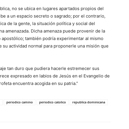
­blica, no se ubica en luga­res apartados propios del
ribe a un espacio secreto o sagrado; por el contrario,
a de la gente, la situación política y social del
sona amenazada. Dicha amenaza puede provenir de la
 apostólico; también podría experimentar al mis­mo
e su actividad normal para proponerle una misión que
aje tan duro que pu­diera hacerle estremecer sus
arece expresado en labios de Jesús en el Evangelio de
ofeta encuentra acogida en su patria.”
periodico camino
periodico catolico
republica dominicana