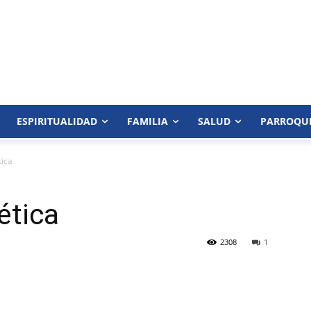
ESPIRITUALIDAD
FAMILIA
SALUD
PARROQU
tica
ética
2308
1