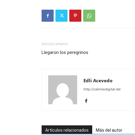
Artículo anterior
Llegaron los peregrinos
Edli Acevedo
http://caminodigital.net
Artículos relacionados
Más del autor