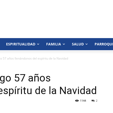
ESPIRITUALIDAD
FAMILIA
SALUD
PARROQU
o 57 años llenándonos del espíritu de la Navidad
ago 57 años
espíritu de la Navidad
1144
2