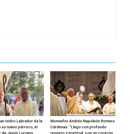
an Isidro Labrador da la
Monseñor Andrés Napoleón Romero
a su nuevo párroco, el
Cárdenas: ‘‘Llego con profundo
r de Jesús Luciano
respeto y gratitud, con un corazón