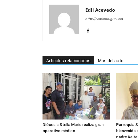
Edli Acevedo
http://caminodigital.net
Artículos relacionados
Más del autor
Diócesis Stella Maris realiza gran
Parroquia S
operativo médico
bienvenida 
padre Keite