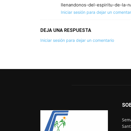
llenandonos-del-espiritu-de-la-n
Iniciar sesión para dejar un comentar
DEJA UNA RESPUESTA
Iniciar sesión para dejar un comentario
SO
Sema
Sant