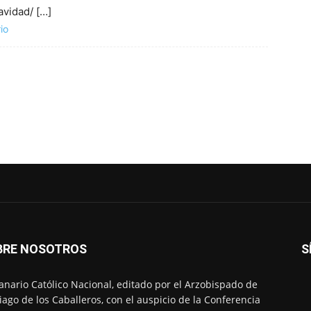
avidad/ […]
io
BRE NOSOTROS
S
nario Católico Nacional, editado por el Arzobispado de
iago de los Caballeros, con el auspicio de la Conferencia