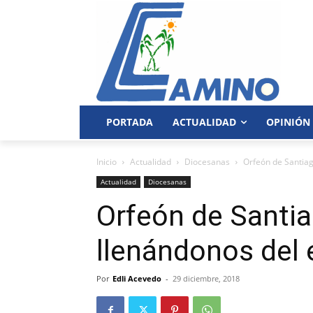
PORTADA
ACTUALIDAD
OPINIÓN
Inicio
Actualidad
Diocesanas
Orfeón de Santiag
Actualidad
Diocesanas
Orfeón de Santi
llenándonos del 
Por
Edli Acevedo
-
29 diciembre, 2018