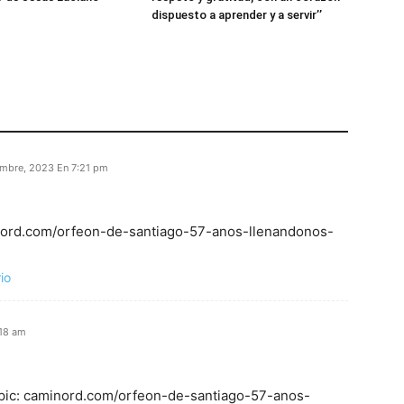
dispuesto a aprender y a servir’’
mbre, 2023 En 7:21 pm
minord.com/orfeon-de-santiago-57-anos-llenandonos-
io
:18 am
Topic: caminord.com/orfeon-de-santiago-57-anos-