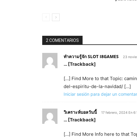
2 COMENTARIOS
ทำความรู้จัก SLOT I8GAMES
23 novie
… [Trackback]
[…] Find More to that Topic: ca
del-espiritu-de-la-navidad/ […]
Iniciar sesión para dejar un comentar
วิเคราะห์บอลวันนี้
17 febrero, 2024 En 6
… [Trackback]
[…] Find More Info here to that 