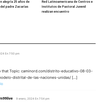
n alegría 25 años de
Red Latinoamericana de Centros e
del padre Zacarías
Institutos de Pastoral Juvenil
realizan encuentro
2024 En 7:50 pm
o that Topic: caminord.com/distrito-educativo-08-03-
delo-distrital-de-las-naciones-unidas/ […]
io
sm99live
9 enero, 2024 En 7:54 pm