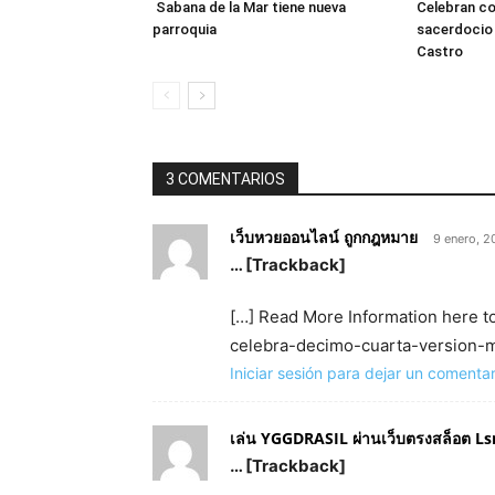
Sabana de la Mar tiene nueva
Celebran co
parroquia
sacerdocio 
Castro
3 COMENTARIOS
เว็บหวยออนไลน์ ถูกกฎหมาย
9 enero, 
… [Trackback]
[…] Read More Information here t
celebra-decimo-cuarta-version-mo
Iniciar sesión para dejar un comentar
เล่น YGGDRASIL ผ่านเว็บตรงสล็อต L
… [Trackback]