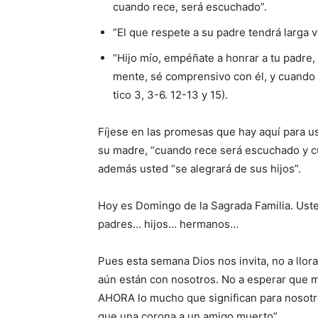
cuando rece, será escuchado”.
“El que respete a su padre tendrá larga v
“Hijo mío, empéñate a honrar a tu padre
mente, sé comprensivo con él, y cuando t
tico 3, 3-6. 12-13 y 15).
Fíjese en las promesas que hay aquí para us
su madre, “cuando rece será escuchado y cu
además usted “se alegrará de sus hijos”.
Hoy es Domingo de la Sagrada Familia. Ust
padres… hijos… hermanos…
Pues esta semana Dios nos invita, no a llora
aún están con nosotros. No a esperar que mu
AHORA lo mucho que signi­fican para nosotr
que una co­rona a un amigo muerto”.