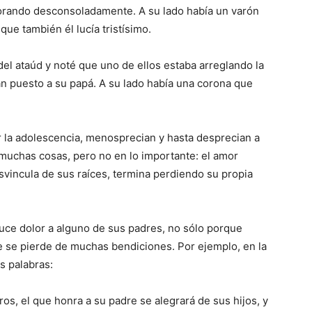
 llorando desconsoladamente. A su lado había un varón
que también él lucía tristísimo.
el ataúd y noté que uno de ellos estaba arreglando la
ían puesto a su papá. A su lado había una corona que
r la adolescencia, menosprecian y hasta desprecian a
 muchas cosas, pero no en lo importante: el amor
esvincula de sus raíces, termina perdiendo su propia
ce dolor a alguno de sus padres, no sólo porque
e se pierde de muchas bendicio­nes. Por ejemplo, en la
s palabras:
os, el que honra a su padre se alegrará de sus hijos, y