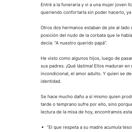
Entré a la funeraria y vi a una mujer joven
queriendo confortarla sin poder ha­cerlo, ya 
Otros dos hermanos estaban de pie al lado d
posición del nudo de la corbata que le ha­b
decía: “A nuestro querido papá”.
He visto como algunos hijos, luego de pasa
sus padres. ¡Qué lástima! Ellos maduran en
incon­dicional, el amor adulto. Y quien se d
identidad.
Se hace mucho daño a sí mismo quien produ
tarde o temprano sufre por ello, sino porqu
lectura de la misa de hoy, encontramos esta
“El que respeta a su ma­dre acumula tesor