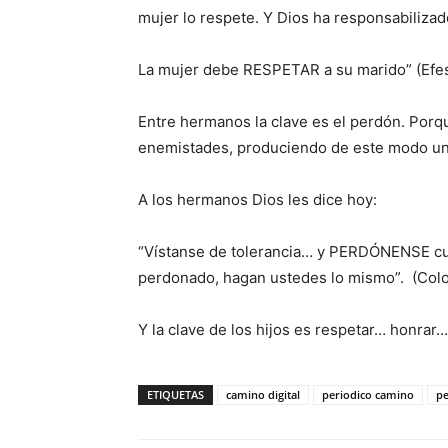
mujer lo respete. Y Dios ha responsabilizad
La mujer debe RESPE­TAR a su marido” (Efes
Entre hermanos la clave es el perdón. Porque
enemistades, produ­ciendo de este modo un 
A los hermanos Dios les dice hoy:
“Vístanse de tolerancia… y PERDÓNENSE cua
perdonado, hagan ustedes lo mismo”. (Colo
Y la clave de los hijos es respetar… honrar
ETIQUETAS
camino digital
periodico camino
pe