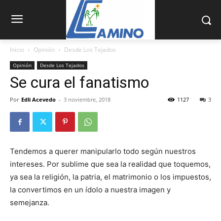
Inicio
Opinión
Desde Los Tejados
Opinión
Desde Los Tejados
Se cura el fanatismo
Por
Edli Acevedo
-
3 noviembre, 2018
1127
3
Tendemos a querer manipularlo todo según nuestros
intereses. Por sublime que sea la rea­lidad que toquemos,
ya sea la religión, la patria, el matrimonio o los impuestos,
la convertimos en un ídolo a nuestra imagen y
semejanza.