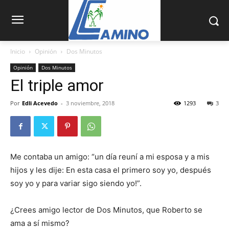
Inicio
Opinión
Dos Minutos
Opinión
Dos Minutos
El triple amor
Por
Edli Acevedo
-
3 noviembre, 2018
1293
3
Me contaba un amigo: “un día reuní a mi esposa y a mis
hijos y les dije: En esta casa el primero soy yo, después
soy yo y para variar sigo siendo yo!”.
¿Crees amigo lector de Dos Minutos, que Roberto se
ama a sí mismo?