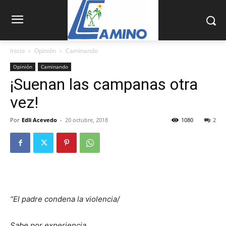
Inicio
Opinión
Caminando
Opinión
Caminando
¡Suenan las campanas otra
vez!
Por
Edli Acevedo
-
20 octubre, 2018
1080
2
“El padre condena la violencia/
Sabe por experiencia