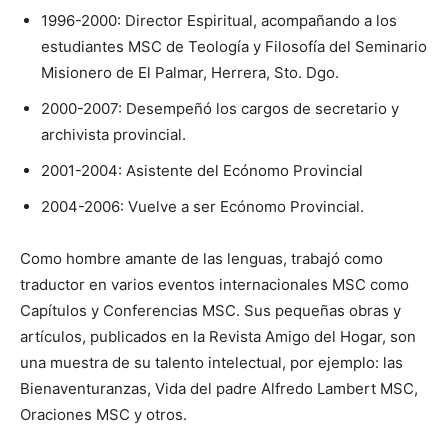
1996-2000: Direc­tor Espiritual, acompa­ñando a los
estudiantes MSC de Teología y Fi­losofía del Seminario
Misionero de El Palmar, Herrera, Sto. Dgo.
2000-2007: Desem­peñó los cargos de se­cretario y
archivista provincial.
2001-2004: Asis­tente del Ecónomo Pro­vincial
2004-2006: Vuelve a ser Ecónomo Provin­cial.
Como hombre aman­te de las lenguas, trabajó como
traductor en varios eventos internacionales MSC como
Capítulos y Conferen­cias MSC. Sus peque­ñas obras y
artículos, publicados en la Revista Amigo del Hogar, son
una muestra de su talento intelectual, por ejemplo: las
Bienaventuran­zas, Vida del padre Al­fredo Lambert MSC,
Oraciones MSC y otros.