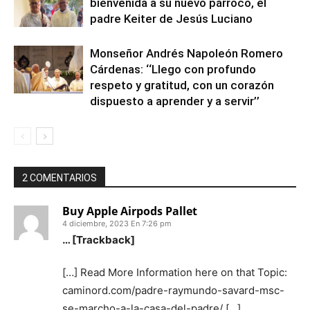
bienvenida a su nuevo párroco, el
padre Keiter de Jesús Luciano
Monseñor Andrés Napoleón Romero
Cárdenas: ‘‘Llego con profundo
respeto y gratitud, con un corazón
dispuesto a aprender y a servir’’
2 COMENTARIOS
Buy Apple Airpods Pallet
4 diciembre, 2023 En 7:26 pm
… [Trackback]
[…] Read More Information here on that Topic:
caminord.com/padre-raymundo-savard-msc-
se-marcho-a-la-casa-del-padre/ […]