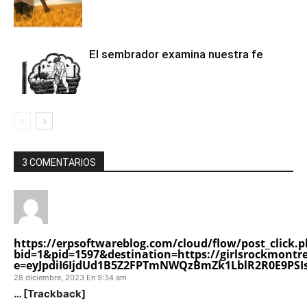
El sembrador examina nuestra fe
3 COMENTARIOS
https://erpsoftwareblog.com/cloud/flow/post_click.
bid=1&pid=1597&destination=https://girlsrockmontre
e=eyJpdiI6IjdUd1B5Z2FPTmNWQzBmZk1LblR2R0E9PSIs
28 diciembre, 2023 En 9:34 am
… [Trackback]