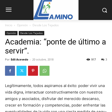
Inicio
Opinión
Desde Los Tejados
Opinión
Desde Los Tejados
Academia: “ponte de último a
servir”.
Por
Edli Acevedo
-
20 octubre, 2018
917
3
Legítimamente, todos aspira­mos al éxito: poder vivir una
vida digna, interactuar constructivamente con nuestros
amigos y asociados, disfrutar del merecido descanso,
crecer en formación y competencias, poder en­frentar las
even­tualidades de la vida con una cierta medida de segu­