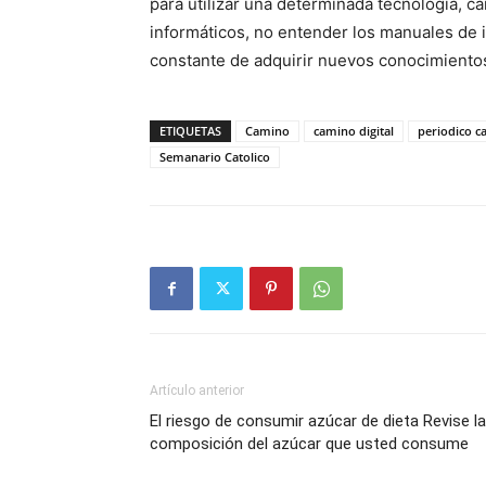
para utilizar una determinada tecnolo­gía, 
informáticos, no entender los manuales de i
constante de ad­qui­rir nuevos conoci­miento
ETIQUETAS
Camino
camino digital
periodico 
Semanario Catolico
Artículo anterior
El riesgo de consumir azúcar de dieta Revise la
composición del azúcar que usted consume