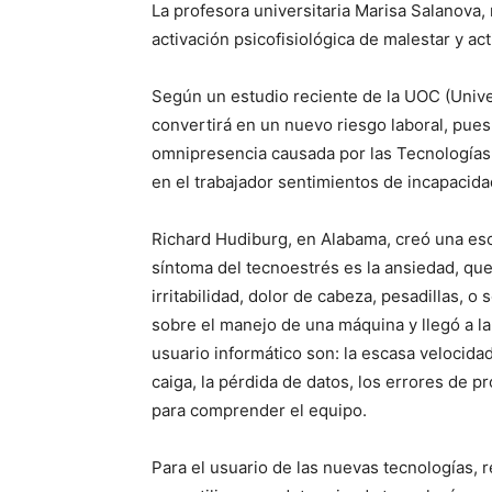
La profesora universitaria Marisa Salano­va,
activación psicofisio­lógica de malestar y ac
Según un estudio re­ciente de la UOC (Uni­ve
convertirá en un nuevo riesgo laboral, pues 
omnipresencia causada por las Tecno­lo­gía
en el trabajador sentimientos de incapacida
Richard Hudiburg, en Alabama, creó una esca
síntoma del tecnoestrés es la an­siedad, qu
irritabilidad, dolor de cabeza, pesa­dillas, o
sobre el manejo de una máquina y llegó a la
usuario informático son: la es­casa velo­cid
caiga, la pérdida de datos, los erro­res de 
para comprender el equipo.
Para el usuario de las nuevas tecnologías, re