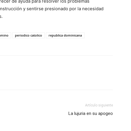
carecer de ayuda para resolver los problemas
ns­trucción y sentirse presionado por la necesidad
s.
camino
periodico catolico
republica dominicana
Artículo siguiente
La lujuria en su apogeo