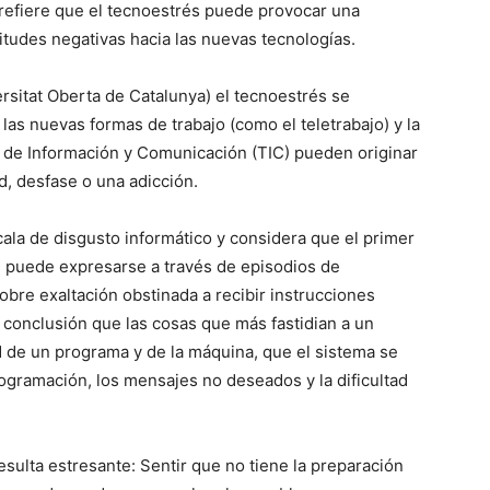
 refiere que el tecno­es­trés puede provocar una
titudes negativas ha­cia las nuevas tecnolo­gías.
rsitat Oberta de Cata­lunya) el tecnoestrés se
las nuevas formas de trabajo (como el teletrabajo) y la
s de Información y Comunicación (TIC) pueden originar
d, desfase o una adicción.
la de disgusto in­formático y considera que el primer
e puede ex­presarse a través de epi­sodios de
 sobre exalta­ción obstinada a recibir instrucciones
 conclusión que las cosas que más fastidian a un
ad de un programa y de la má­quina, que el sistema se
programación, los mensajes no deseados y la dificultad
­sulta estresante: Sentir que no tiene la prepara­ción