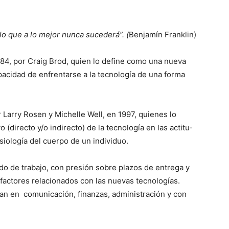
o que a lo mejor nunca sucederá”. (
Benjamín Franklin)
84, por Craig Brod, quien lo define como una nueva
acidad de en­frentarse a la tecnolo­gía de una forma
 Larry Rosen y Mi­chelle Well, en 1997, quienes lo
(directo y/o indirecto) de la tecno­logía en las actitu­
iología del cuerpo de un individuo.
do de trabajo, con presión sobre plazos de entrega y
 factores re­lacionados con las nue­vas tecnologías.
an en co­municación, finanzas, administración y con