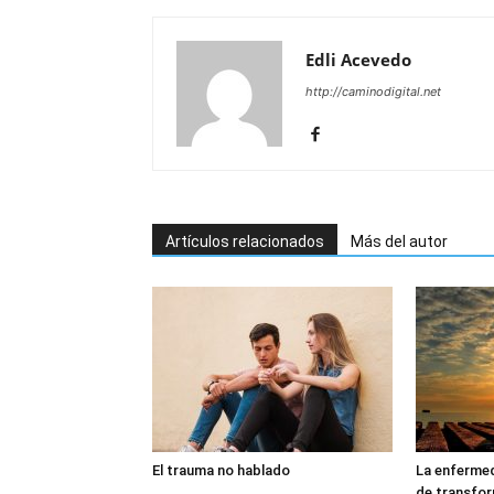
Edli Acevedo
http://caminodigital.net
Artículos relacionados
Más del autor
El trauma no hablado
La enferme
de transfo