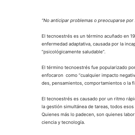
“No anticipar problemas o preocuparse por l
El tecnoestrés es un término acuñado en 19
enfermedad adaptativa, causada por la incap
“psicoló­gicamente saluda­ble”.
El término tecnoes­trés fue popularizado por
enfocaron como “cualquier im­pac­to negativo 
des, pensamientos, comportamientos o la fis
El tecnoestrés es causado por un ritmo rápi
la gestión si­multánea de tareas, todos esos
Quie­nes más lo padecen, son quienes labor
ciencia y tecnolo­gía.