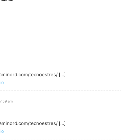
caminord.com/tecnoestres/ […]
io
 7:59 am
caminord.com/tecnoestres/ […]
io