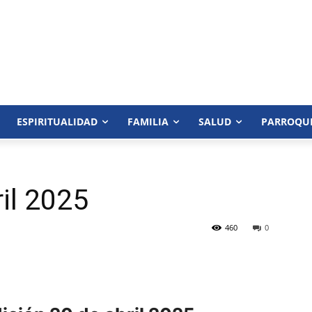
ESPIRITUALIDAD
FAMILIA
SALUD
PARROQU
il 2025
460
0