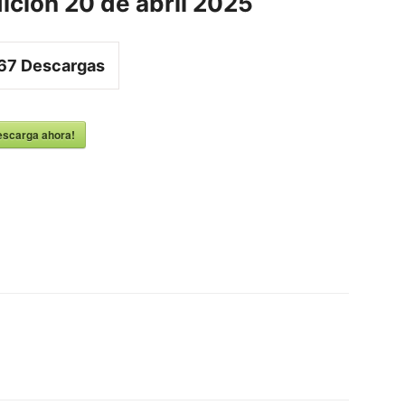
ición 20 de abril 2025
67
Descargas
escarga ahora!