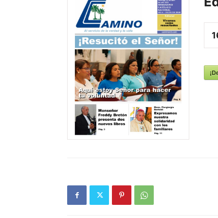
Ed
1
¡D