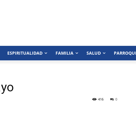
ESPIRITUALIDAD
FAMILIA
SALUD
PARROQU
ayo
416
0