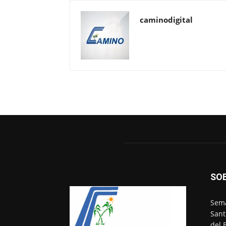
caminodigital
SO
Sema
Sant
del 