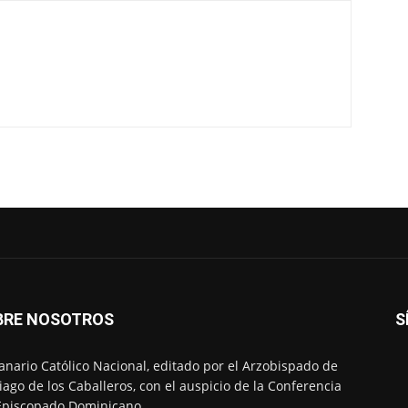
BRE NOSOTROS
S
nario Católico Nacional, editado por el Arzobispado de
iago de los Caballeros, con el auspicio de la Conferencia
Episcopado Dominicano.