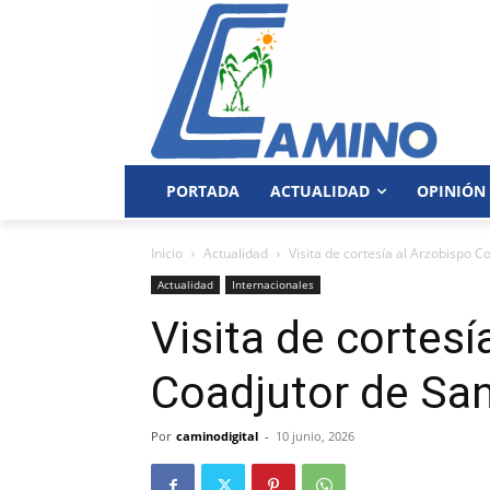
PORTADA
ACTUALIDAD
OPINIÓN
Inicio
Actualidad
Visita de cortesía al Arzobispo 
Actualidad
Internacionales
Visita de cortesí
Coadjutor de Sa
Por
caminodigital
-
10 junio, 2026