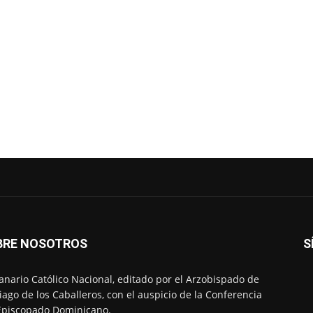
BRE NOSOTROS
S
nario Católico Nacional, editado por el Arzobispado de
iago de los Caballeros, con el auspicio de la Conferencia
Episcopado Dominicano.