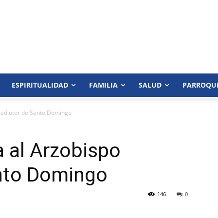
ESPIRITUALIDAD
FAMILIA
SALUD
PARROQU
Coadjutor de Santo Domingo
a al Arzobispo
nto Domingo
146
0