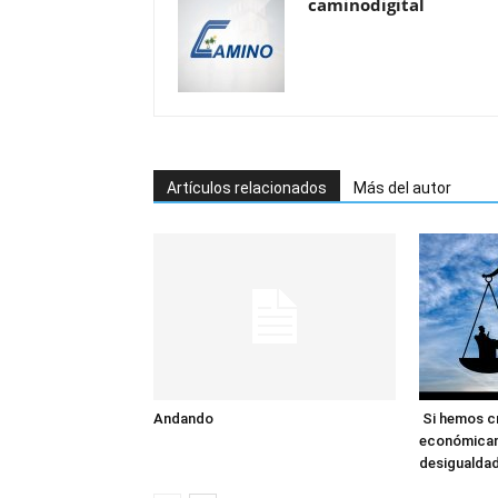
caminodigital
Artículos relacionados
Más del autor
Andando
Si hemos c
económicam
desigualda