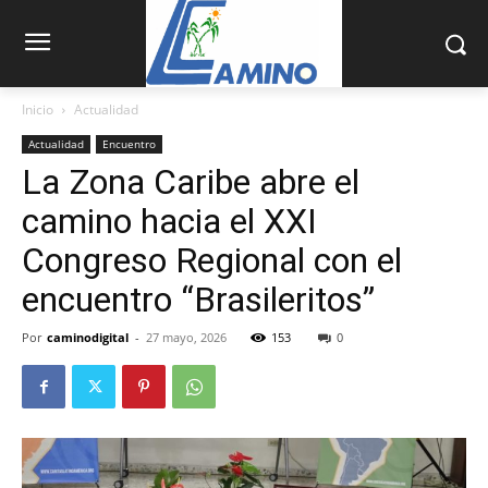
Inicio
Actualidad
Actualidad
Encuentro
La Zona Caribe abre el
camino hacia el XXI
Congreso Regional con el
encuentro “Brasileritos”
Por
caminodigital
-
27 mayo, 2026
153
0