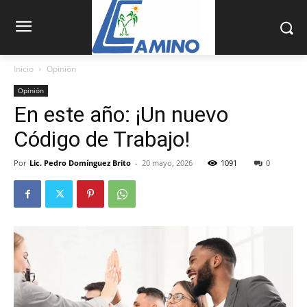
Inicio
Opinión
Opinión
En este año: ¡Un nuevo
Código de Trabajo!
Por
Lic. Pedro Domínguez Brito
-
20 mayo, 2026
1091
0