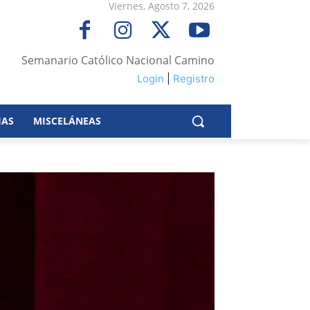
Viernes, Agosto 7, 2026
Semanario Católico Nacional Camino
Login
|
Registro
IAS
MISCELÁNEAS